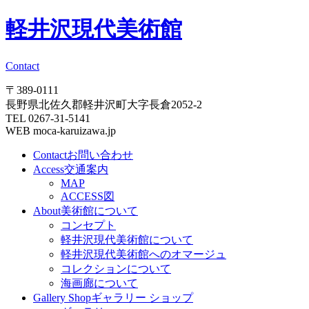
軽井沢現代美術館
Contact
〒389-0111
長野県北佐久郡軽井沢町大字長倉2052-2
TEL 0267-31-5141
WEB moca-karuizawa.jp
Contact
お問い合わせ
Access
交通案内
MAP
ACCESS図
About
美術館について
コンセプト
軽井沢現代美術館について
軽井沢現代美術館へのオマージュ
コレクションについて
海画廊について
Gallery Shop
ギャラリー ショップ