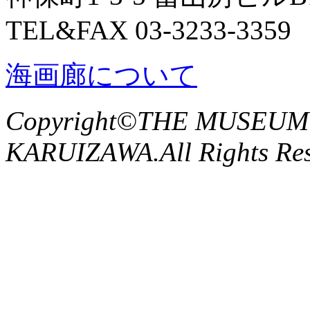
TEL&FAX 03-3233-3359
海画廊について
Copyright©THE MUSEUM
KARUIZAWA.All Rights Res