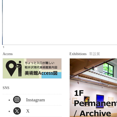
1
2
Access
Exhibitions
常設展
3
4
5
6
Prev
Next
SNS
Instagram
X