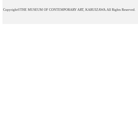
Copyright©THE MUSEUM OF CONTEMPORARY ART, KARUIZAWA.All Rights Reserved.
今期の開館期間は、本
した。たくさんのお客
にありがとうございま
会いできることを楽し
2023.07.27
今年の夏も 版画家・蟹
8/9(水)-8/10(木) の
す。オーダーによるオ
売もいたします。詳し
問い合わせください。