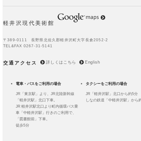
今期の開館期間は終了
のお客様にご来館いた
Google Maps
ざいました。来期も皆
軽井沢現代美術館
を楽しみにしておりま
〒389-0111 長野県北佐久郡軽井沢町大字長倉2052-2
TEL&FAX 0267-31-5141
2024.04.26
【2024年度開館日の
詳しくはこちら
English
交通アクセス
館は、4月25日(木)に
様のご来館をスタッフ
ります。
電車・バスをご利用の場合
タクシーをご利用の場合
JR「東京駅」より、JR北陸新幹線
JR「軽井沢駅」北口から約5分
2024.03.30
「軽井沢駅」北口下車。
しなの鉄道「中軽井沢駅」から約
JR 軽井沢駅北口より町内循環バス乗
【2024年度 開館日
車「中軽井沢駅」行きのご利用で、
代美術館は4/25(木)
「図書館前」下車。
までしばらくお待ちく
徒歩5分
2023.11.23