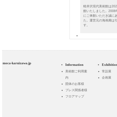
軽井沢現代美術館は202
館いたしました。2008
にご来館いただき誠に
た。運営元の海画廊は
す。
2025.04.24
本日4月24日に軽井沢
ました。今期ラストシー
皆様のお越しを心より
moca-karuizawa.jp
Information
Exhibitio
美術館ご利用案
常設展
内
企画展
2025.03.21
団体のお客様
【2025年度 開館日
プレス関係者様
代美術館は4/24(木)
フロアマップ
までしばらくお待ちく
2024.12.12