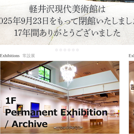
1
2
3
4
5
6
Exhibitions
常設展
Exh