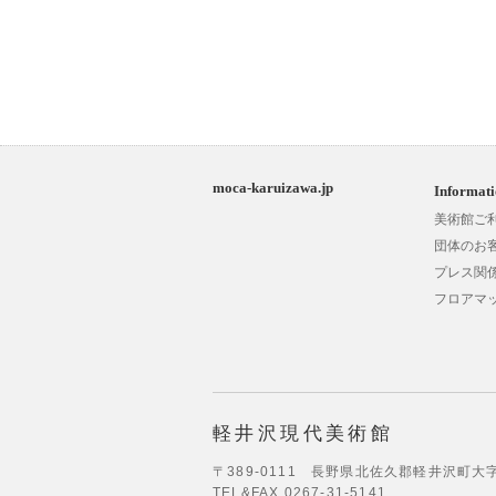
moca-karuizawa.jp
Informat
美術館ご
団体のお
プレス関
フロアマ
軽井沢現代美術館
〒389-0111 長野県北佐久郡軽井沢町大字
TEL&FAX 0267-31-5141