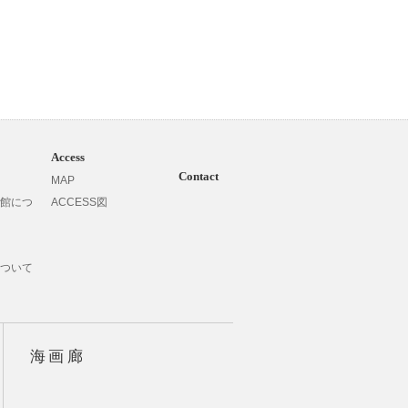
Access
Contact
MAP
Contact
館につ
ACCESS図
Blog
Instagram
X
ついて
海画廊
Google Maps