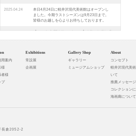
2025.04.24
本日4月24日に軽井沢現代美術館はオープンし
ました。今期ラストシーズンは9月23日まで。
皆様のお越しを心よりお待ちしております。
2025.03.21
【2025年度 開館日のお知らせ】今期の軽井沢現
代美術館は4/24(木)にオープンいたします。開館
までしばらくお待ちくださいませ。
ion
Exhibitions
Gallery Shop
About
2024.12.12
今期の開館期間は終了いたしました。たくさん
のお客様にご来館いただき、誠にありがとうご
利用案内
常設展
ギャラリー
コンセプト
ざいました。来期も皆さまにお会いできること
客様
企画展
ミュージアムショップ
軽井沢現代美術
を楽しみにしております。
係者様
いて
ップ
推薦メッセージ
2024.04.26
【2024年度開館日のお知らせ】軽井沢現代美術
館は、4月25日(木)にオープンいたしました。皆
コレクションに
様のご来館をスタッフ一同心よりお待ちしてお
海画廊について
ります。
2024.03.30
【2024年度 開館日のお知らせ】今期の軽井沢現
代美術館は4/25(木)にオープンいたします。開館
Google Maps
までしばらくお待ちくださいませ。
長倉2052-2
2023.11.23
今期の開館期間は、本日をもって終了いたしま