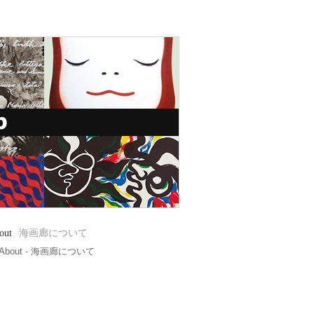
out
海画廊について