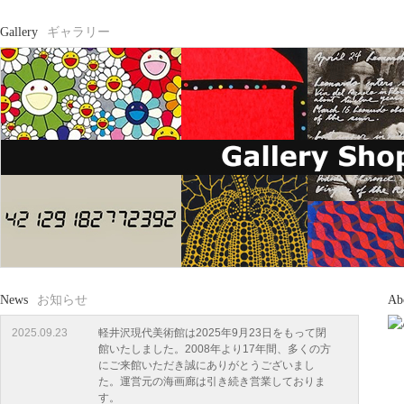
Gallery
ギャラリー
News
お知らせ
Ab
2025.09.23
軽井沢現代美術館は2025年9月23日をもって閉
館いたしました。2008年より17年間、多くの方
にご来館いただき誠にありがとうございまし
た。運営元の海画廊は引き続き営業しておりま
す。