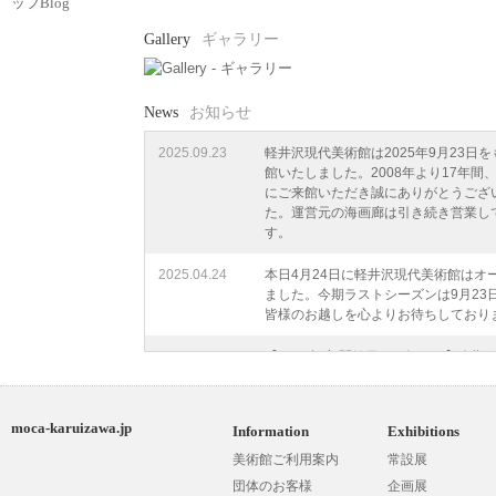
Gallery
ギャラリー
News
お知らせ
2025.09.23
軽井沢現代美術館は2025年9月23日
館いたしました。2008年より17年間
にご来館いただき誠にありがとうござ
た。運営元の海画廊は引き続き営業し
す。
2025.04.24
本日4月24日に軽井沢現代美術館はオ
ました。今期ラストシーズンは9月23
皆様のお越しを心よりお待ちしており
2025.03.21
【2025年度 開館日のお知らせ】今期
代美術館は4/24(木)にオープンいたし
までしばらくお待ちくださいませ。
moca-karuizawa.jp
Information
Exhibitions
2024.12.12
今期の開館期間は終了いたしました。
のお客様にご来館いただき、誠にあり
美術館ご利用案内
常設展
ざいました。来期も皆さまにお会いで
団体のお客様
企画展