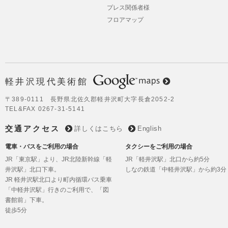
を楽しみにしております。
プレス関係者様
フロアマップ
2024.04.26
【2024年度開館日のお知らせ】軽井
館は、4月25日(木)にオープンいたし
様のご来館をスタッフ一同心よりお待
ります。
2024.03.30
【2024年度 開館日のお知らせ】今期
代美術館は4/25(木)にオープンいたし
Google Maps
軽井沢現代美術館
までしばらくお待ちくださいませ。
〒389-0111 長野県北佐久郡軽井沢町大字長倉2052-2
2023.11.23
今期の開館期間は、本日をもって終了
TEL&FAX 0267-31-5141
した。たくさんのお客様にご来館いた
にありがとうございました。来期も皆
交通アクセス
詳しくはこちら
English
会いできることを楽しみにしておりま
電車・バスをご利用の場合
タクシーをご利用の場合
2023.07.27
今年の夏も 版画家・蟹江杏の公開制作
JR「東京駅」より、JR北陸新幹線「軽
JR「軽井沢駅」北口から約5分
8/9(水)-8/10(木) の2日間(13時～16
井沢駅」北口下車。
しなの鉄道「中軽井沢駅」から約3分
す。オーダーによるオリジナル作品の
売もいたします。詳しくは美術館スタ
JR 軽井沢駅北口より町内循環バス乗車
問い合わせください。
「中軽井沢駅」行きのご利用で、「図
書館前」下車。
徒歩5分