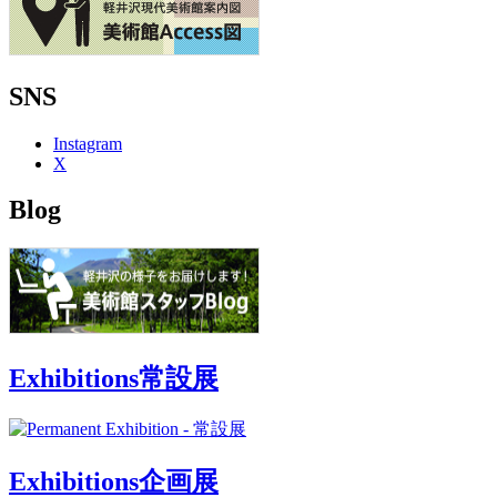
SNS
Instagram
X
Blog
Exhibitions
常設展
Exhibitions
企画展