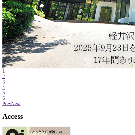
1
2
3
4
5
6
Prev
Next
Access