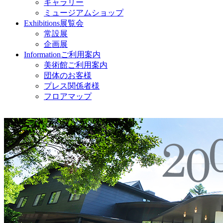
ギャラリー
ミュージアムショップ
Exhibitions
展覧会
常設展
企画展
Information
ご利用案内
美術館ご利用案内
団体のお客様
プレス関係者様
フロアマップ