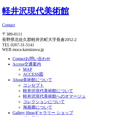
軽井沢現代美術館
Contact
〒389-0111
長野県北佐久郡軽井沢町大字長倉2052-2
TEL 0267-31-5141
WEB moca-karuizawa.jp
Contact
お問い合わせ
Access
交通案内
MAP
ACCESS図
About
美術館について
コンセプト
軽井沢現代美術館について
軽井沢現代美術館へのオマージュ
コレクションについて
海画廊について
Gallery Shop
ギャラリー ショップ