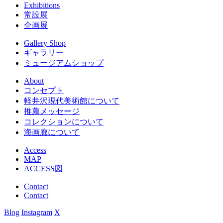
Exhibitions
常設展
企画展
Gallery Shop
ギャラリー
ミュージアムショップ
About
コンセプト
軽井沢現代美術館について
推薦メッセージ
コレクションについて
海画廊について
Access
MAP
ACCESS図
Contact
Contact
Blog
Instagram
X