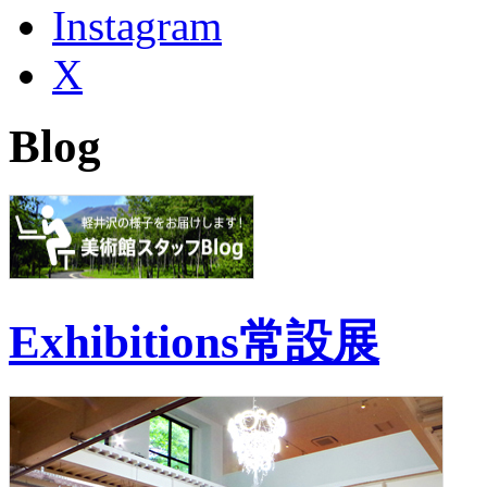
Instagram
X
Blog
Exhibitions
常設展