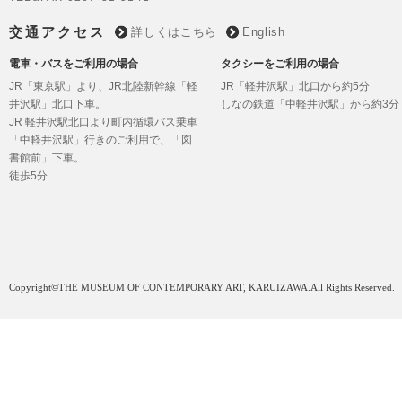
した。たくさ
にありがとう
交通アクセス
詳しくはこちら
English
会いできるこ
電車・バスをご利用の場合
タクシーをご利用の場合
2023.07.27
今年の夏も 
JR「東京駅」より、JR北陸新幹線「軽
JR「軽井沢駅」北口から約5分
8/9(水)-8/
井沢駅」北口下車。
しなの鉄道「中軽井沢駅」から約3分
す。オーダー
売もいたしま
JR 軽井沢駅北口より町内循環バス乗車
問い合わせく
「中軽井沢駅」行きのご利用で、「図
書館前」下車。
徒歩5分
Copyright©THE MUSEUM OF CONTEMPORARY ART, KARUIZAWA.All Rights Reserved.