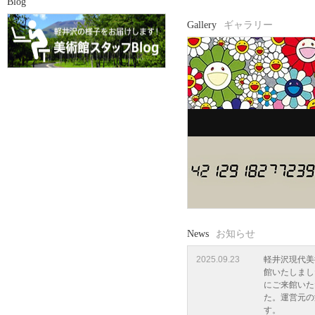
Blog
Gallery
ギャラリー
News
お知らせ
2025.09.23
軽井沢現代美
館いたしまし
にご来館いた
た。運営元の
す。