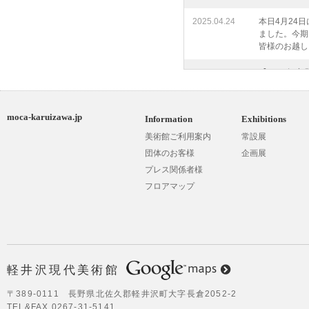
2025.04.24
本日4月24
ました。今期
皆様のお越し
2025.03.21
【2025年
代美術館は4/
までしばらく
moca-karuizawa.jp
Information
Exhibitions
2024.12.12
今期の開館期
のお客様にご
美術館ご利用案内
常設展
ざいました。
団体のお客様
企画展
を楽しみにし
プレス関係者様
フロアマップ
2024.04.26
【2024年
館は、4月2
様のご来館を
ります。
2024.03.30
【2024年
代美術館は4/
Google Maps
軽井沢現代美術館
までしばらく
〒389-0111 長野県北佐久郡軽井沢町大字長倉2052-2
2023.11.23
今期の開館期
TEL&FAX 0267-31-5141