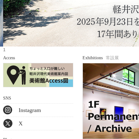
1
2
Access
Exhibitions
常設展
3
4
5
6
Prev
Next
SNS
Instagram
X